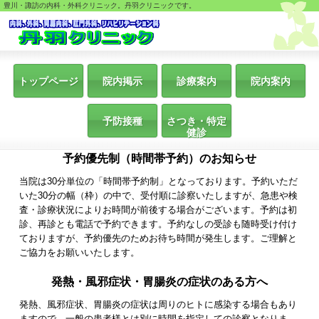
豊川・諏訪の内科・外科クリニック。丹羽クリニックです。
トップページ
院内掲示
診療案内
院内案内
予防接種
さつき・特定
健診
予約優先制（時間帯予約）のお知らせ
当院は30分単位の「時間帯予約制」となっております。予約いただ
いた30分の幅（枠）の中で、受付順に診察いたしますが、急患や検
査・診療状況によりお時間が前後する場合がございます。予約は初
診、再診とも電話で予約できます。予約なしの受診も随時受け付け
ておりますが、予約優先のためお待ち時間が発生します。ご理解と
ご協力をお願いいたします。
発熱・風邪症状・胃腸炎の症状のある方へ
発熱、風邪症状、胃腸炎の症状は周りのヒトに感染する場合もあり
ますので、一般の患者様とは別に時間を指定しての診察となりま