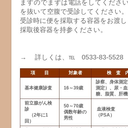
ますのでまずは電話をしてください
を抜いて空腹で受診してください。
受診時に便を採取する容器をお渡し
採取後容器を持参ください。
→ 詳しくは、℡ 0533-83-5528
項 目
対象者
検 査 
診察、身体測定
基本健康診査
16～39歳
測定）、尿・血
糖、脂質、肝機
前立腺がん検
50～70歳
診
血液検査
偶数年齢の
（2年に1
（PSA）
男性
回）