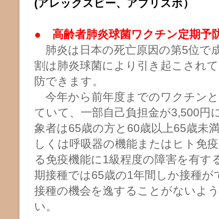
）
(アレックスビー、アブリスボ
●
高齢者肺炎球菌ワクチン定期予
肺炎は日本の死亡原因の第5位で成
割は肺炎球菌により引き起こされ
防できます。
今年から前年度までのワクチンと
ていて、一部自己負担金が3,500
象者は65歳の方と
60歳以上65歳未
しくは呼吸器の機能またはヒト免疫
る免疫機能に1級程度の障害を有す
期接種では65歳の1年間しか接種
接種の機会を逸することがないよ
い。