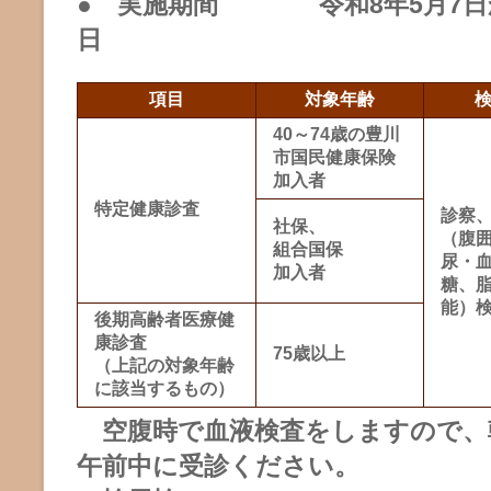
● 実施期間 令和8年5月7日か
日
項目
対象年齢
40～74歳の豊川
市国民健康保険
加入者
特定健康診査
診察
社保、
（腹
組合国保
尿・
加入者
糖、
能）
後期高齢者医療健
康診査
75歳以上
（上記の対象年齢
に該当するもの）
空腹時で血液検査をしますので、
午前中に受診ください。