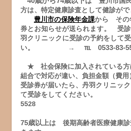
40歳から74歳以下
は 豊川市国
方は、特定健康診査として健診がで
豊川市の保険年金課
から その
券とお知らせが送られます。 受診
羽クリニックに受診の予約をして
→ ℡ 0533-83-5
い。
★ 社会保険に加入されている方
組合で対応が違い、負担金額（費
受診券が届いたら、丹羽クリニック
て受診をしてください。 → ℡
5528
75歳以上
は 後期高齢者医療健康診